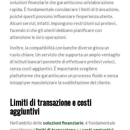
soluzioni finanziarie che garantiscono un’elaborazione
rapida. È fondamentale considerare i limiti di transazione,
poiché questi possono influenzare l’esperienza utente.
Alcuni servizi, infatti, impongono restrizioni sui prelievi,
facendo sì che gli utenti debbano pianificare con
attenzione le loro operazioni.
Inoltre, la compatibilità con banche diverse gioca un
ruolo chiave. Un servizio che supporta un ampio ventaglio
di istituti bancari permette di effettuare prelievi veloci,
senza costi aggiuntivi. È importante scegliere
piattaforme che garantiscano un processo fluido e senza
intoppi per massimizzare la soddisfazione del cliente.
Limiti di transazione e costi
aggiuntivi
Nell’ambito delle
soluzioni finanziarie
, è fondamentale
considerare i
limiti di transazione
e i
costi aggiuntivi