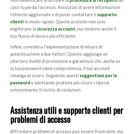
caso tu perda l’accesso. Assicurati di avere informazioni
richieste aggiornate e di poter contattare il
supporto
clienti
in modo rapido. Queste pratiche non solo
migliorano la
sicurezza account
, ma rendono anche il
tuo flusso di lavoro più efficiente.
Infine, considera l’implementazione di misure di
autenticazione a due fattori. Questo aggiunge un
ulteriore livello di protezione e garantisce che, anche se
la tua password viene compromessa, il tuo account
rimanga al sicuro. Seguendo questi
suggestioni per la
password
e adottando pratiche più sicure, ridurrai
notevolmente il rischio di violazioni.
Assistenza utili e supporto clienti per
problemi di accesso
Affrontare problemi di accesso può essere frustrante, ma