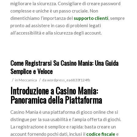
migliorare la sicurezza. Consigliare di creare password
complesse e uniche è un passo cruciale. Non
dimentichiamo l’importanza del
supporto clienti
, sempre
pronto ad assistere in caso di problemi legati
all’accessibilità e alla sicurezza degli account.
Come Registrarsi Su Casino Mania: Una Guida
Semplice e Veloce
/
/
in
Meccanica
da
wordpress_ea6833f124fb
Introduzione a Casino Mania:
Panoramica della Piattaforma
Casino Mania è una piattaforma di gioco online che si
distingue per la sua usabilità e l’ampia offerta di giochi.
La registrazione è semplice e rapida: basta creare un
account fornendo pochi dati, inclusi il
codice fiscale
e