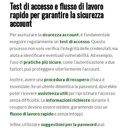
Test di accesso e flusso di lavoro
rapido per garantire la sicurezza
account
Per assicurare la
sicurezza account
, è fondamentale
eseguire regolarmente un
test di accesso
. Questo
processo non solo verifica l’integrità delle credenziali, ma
aiuta a identificare eventuali vulnerabilità. Ad esempio,
l’uso di
pratiche più sicure
, come l’autenticazione a due
fattori, può proteggere ulteriormente l’account.
Inoltre, avere una
procedura di recupero
chiara è
essenziale. Se un utente dimentica la password, dovrebbe
poter ricevere
assistenza utili
per ripristinare l’accesso
senza difficoltà. Le
informazioni richieste
durante il
recupero devono essere minime, garantendo così un
flusso di lavoro rapido
e senza intoppi.
Infine, utilizzare
suggestioni per la password
può