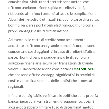
complessiva. Molti utenti preferiscono metodi che
offrono un’elaborazione rapida e prelievi veloci,
riducendo al minimo i tempi di attesa e le complicazioni.
Alcuni dei metodi più utilizzati includono carte di credito,
bonifici bancari e portafogli elettronici, ognuno con i
propri vantaggi e limiti di transazione.
Ad esempio, le carte di credito sono ampiamente
accettate e offrono una grande comodità, ma possono
comportare costi aggiuntivi in caso di prelievi. D’altra
parte, i bonifici bancari, sebbene più lenti, sono una
soluzione finanziaria sicura per transazioni di grande
valore. È importante anche considerare i
metodi locali
,
che possono offrire vantaggi significativi in termini di
costi e velocità, a seconda delle statistiche di mercato
regionali.
Infine, è consigliabile verificare le politiche della propria
banca riguardo ai vari strumenti di pagamento, poiché
alcune potrebbero limitare l’uso di determinati metodi.