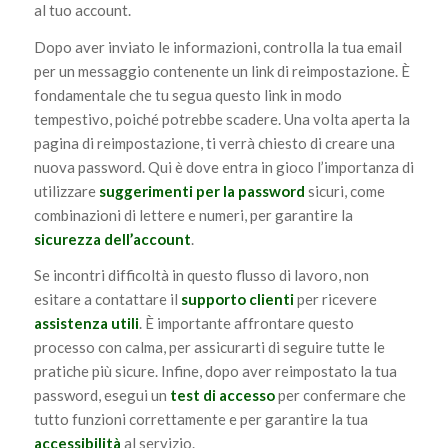
al tuo account.
Dopo aver inviato le informazioni, controlla la tua email
per un messaggio contenente un link di reimpostazione. È
fondamentale che tu segua questo link in modo
tempestivo, poiché potrebbe scadere. Una volta aperta la
pagina di reimpostazione, ti verrà chiesto di creare una
nuova password. Qui è dove entra in gioco l’importanza di
utilizzare
suggerimenti per la password
sicuri, come
combinazioni di lettere e numeri, per garantire la
sicurezza dell’account
.
Se incontri difficoltà in questo flusso di lavoro, non
esitare a contattare il
supporto clienti
per ricevere
assistenza utili
. È importante affrontare questo
processo con calma, per assicurarti di seguire tutte le
pratiche più sicure. Infine, dopo aver reimpostato la tua
password, esegui un
test di accesso
per confermare che
tutto funzioni correttamente e per garantire la tua
accessibilità
al servizio.