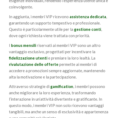
esigenze individuali, rendendo l’esperienza utente unica e
coinvolgente.
In aggiunta, i membri VIP ricevono
assistenza dedicata
,
garantendo un supporto tempestivo e professionale.
Questo è particolarmente utile per la
gestione conti
,
dove ogni richiesta viene trattata con priorità.
I
bonus mensili
riservati ai membri VIP sono un altro
vantaggio esclusivo, progettati per incentivare la
fidelizzazione utenti
e premiare la loro lealtà. La
rivalutazione delle offerte
permette ai membri di
accedere a promozioni sempre aggiornate, mantenendo
alta la motivazione e la partecipazione.
Attraverso strategie di
gamification
, i membri possono
anche migliorare la loro esperienza, trasformando
l’interazione in un’attività divertente e gratificante. In
questo modo, i membri VIP non solo ricevono vantaggi
tangibili, ma anche un senso di esclusività e appartenenza