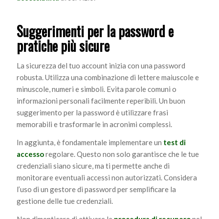
Suggerimenti per la password e
pratiche più sicure
La sicurezza del tuo account inizia con una password
robusta. Utilizza una combinazione di lettere maiuscole e
minuscole, numeri e simboli. Evita parole comuni o
informazioni personali facilmente reperibili. Un buon
suggerimento per la password è utilizzare frasi
memorabili e trasformarle in acronimi complessi.
In aggiunta, è fondamentale implementare un
test di
accesso
regolare. Questo non solo garantisce che le tue
credenziali siano sicure, ma ti permette anche di
monitorare eventuali accessi non autorizzati. Considera
l’uso di un gestore di password per semplificare la
gestione delle tue credenziali.
Non dimenticare di attivare la
procedura di recupero
nel