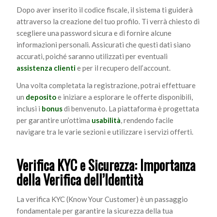
Dopo aver inserito il codice fiscale, il sistema ti guiderà
attraverso la creazione del tuo profilo. Ti verrà chiesto di
scegliere una password sicura e di fornire alcune
informazioni personali. Assicurati che questi dati siano
accurati, poiché saranno utilizzati per eventuali
assistenza clienti
e per il recupero dell’account.
Una volta completata la registrazione, potrai effettuare
un
deposito
e iniziare a esplorare le offerte disponibili,
inclusi i
bonus
di benvenuto. La piattaforma è progettata
per garantire un’ottima
usabilità
, rendendo facile
navigare tra le varie sezioni e utilizzare i servizi offerti.
Verifica KYC e Sicurezza: Importanza
della Verifica dell’Identità
La verifica KYC (Know Your Customer) è un passaggio
fondamentale per garantire la sicurezza della tua