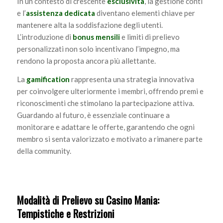
In un contesto di crescente
esclusività
, la gestione conti
e l’
assistenza dedicata
diventano elementi chiave per
mantenere alta la soddisfazione degli utenti.
L’introduzione di
bonus mensili
e limiti di prelievo
personalizzati non solo incentivano l’impegno, ma
rendono la proposta ancora più allettante.
La
gamification
rappresenta una strategia innovativa
per coinvolgere ulteriormente i membri, offrendo premi e
riconoscimenti che stimolano la partecipazione attiva.
Guardando al futuro, è essenziale continuare a
monitorare e adattare le offerte, garantendo che ogni
membro si senta valorizzato e motivato a rimanere parte
della community.
Modalità di Prelievo su Casino Mania:
Tempistiche e Restrizioni