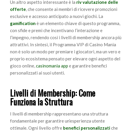
Un altro aspetto interessante è la
riv valutazione delle
offerte
, che consente ai membri di ricevere promozioni
esclusive e accesso anticipato a nuovi giochi. La
gamification
è un elemento chiave di questo programma,
con sfide e premi che incentivano l’interazione e
l’impegno, rendendo così i livelli di membership ancora più
attrattivi. In sintesi, il Programma VIP di Casino Mania
non è solo un modo per premiare i giocatori, ma un vero e
proprio ecosistema pensato per elevare ogni aspetto del
gioco online,
casinomania app
e garantire benefici
personalizzati ai suoi utenti.
Livelli di Membership: Come
Funziona la Struttura
I livelli di membership rappresentano una struttura
fondamentale per garantire un’esperienza utente
ottimale. Ogni livello offre
benefici personalizzati
che