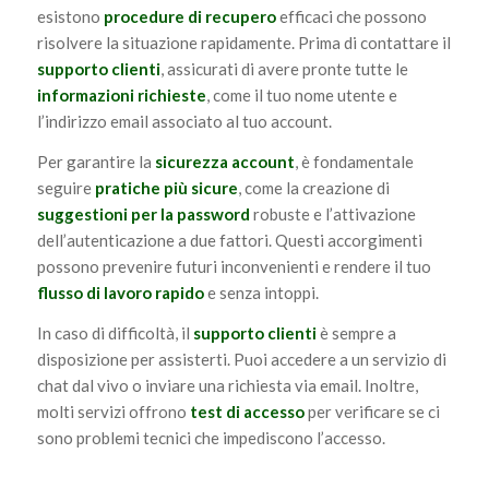
esistono
procedure di recupero
efficaci che possono
risolvere la situazione rapidamente. Prima di contattare il
supporto clienti
, assicurati di avere pronte tutte le
informazioni richieste
, come il tuo nome utente e
l’indirizzo email associato al tuo account.
Per garantire la
sicurezza account
, è fondamentale
seguire
pratiche più sicure
, come la creazione di
suggestioni per la password
robuste e l’attivazione
dell’autenticazione a due fattori. Questi accorgimenti
possono prevenire futuri inconvenienti e rendere il tuo
flusso di lavoro rapido
e senza intoppi.
In caso di difficoltà, il
supporto clienti
è sempre a
disposizione per assisterti. Puoi accedere a un servizio di
chat dal vivo o inviare una richiesta via email. Inoltre,
molti servizi offrono
test di accesso
per verificare se ci
sono problemi tecnici che impediscono l’accesso.